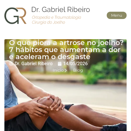
Menu
O que piora a artrose no joelho?
7 hábitos que aumentam a dor
e aceleram o desgaste
Dr. Gabriel Ribeiro
14/05/2026
Início
Blog