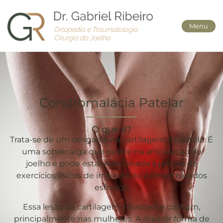
Menu
Condromalácia Patelar
O que é?
Trata-se de um desgaste na cartilagem da patela. É
uma sobrecarga que ocorre na articulação do
joelho e pode estar relacionada à prática de
exercícios físicos de impacto ou a determinados
esforços.
Essa lesão da cartilagem é bastante comum,
principalmente nas mulheres. A melhor forma de