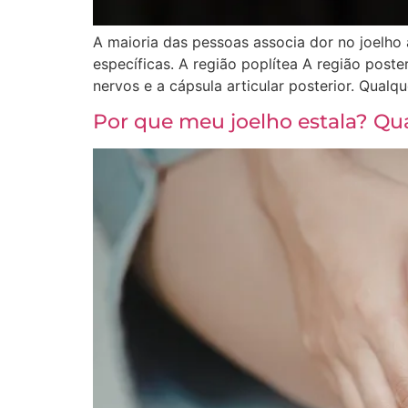
A maioria das pessoas associa dor no joelho 
específicas. A região poplítea A região poste
nervos e a cápsula articular posterior. Qualqu
Por que meu joelho estala? Qu