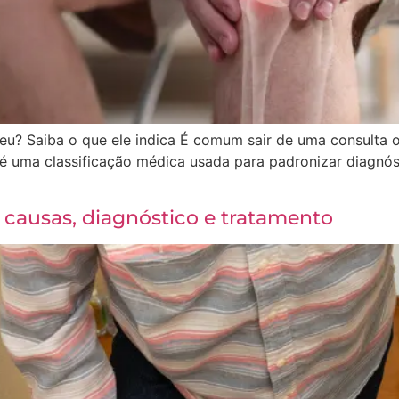
eu? Saiba o que ele indica É comum sair de uma consult
D é uma classificação médica usada para padronizar diagnó
: causas, diagnóstico e tratamento