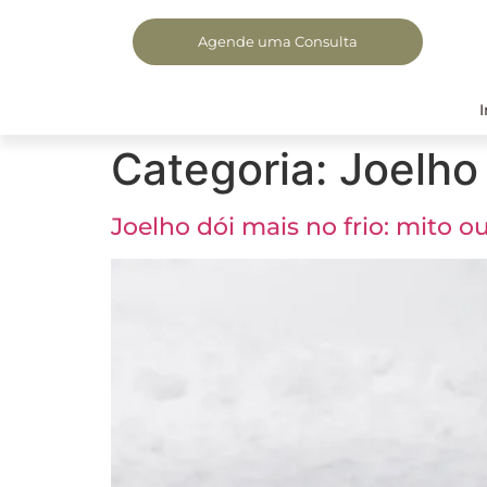
Agende uma Consulta
I
Categoria:
Joelho
Joelho dói mais no frio: mito o