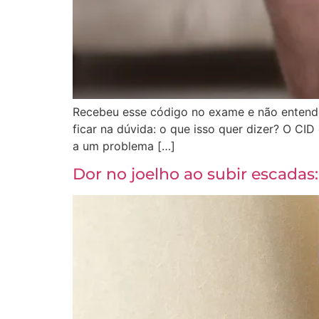
Recebeu esse código no exame e não entend
ficar na dúvida: o que isso quer dizer? O CI
a um problema […]
Dor no joelho ao subir escadas